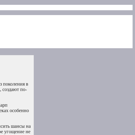
з поколения в
 создают по-
Карп
еках особенно
ысить шансы на
ое угощение не