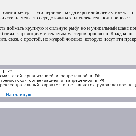
поздний вечер — это периоды, когда карп наиболее активен. Ти
ичего не мешает сосредоточиться на увлекательном процессе.
сть поймать крупную и сильную рыбу, но и уникальный шанс пог
аг ближе к традициям и секретам мастеров прошлого. Каждая но
пить связь с простой, но мудрой жизнью, которую несут эти прек
а
 в РФ
емистской организацией и запрещенной в РФ
тремистской организацией и запрещенной в РФ 
рекомендательный характер и не является руководством к д
На главную