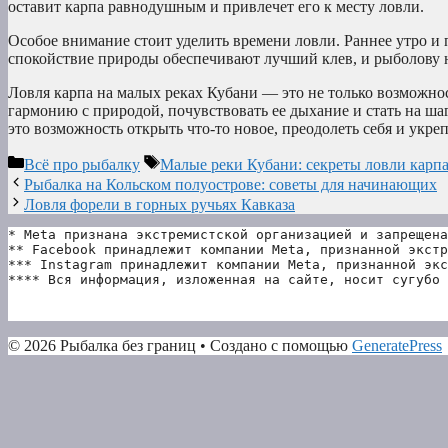
оставит карпа равнодушным и привлечет его к месту ловли.
Особое внимание стоит уделить времени ловли. Раннее утро и 
спокойствие природы обеспечивают лучший клев, и рыболову н
Ловля карпа на малых реках Кубани — это не только возможно
гармонию с природой, почувствовать ее дыхание и стать на ш
это возможность открыть что-то новое, преодолеть себя и укре
Рубрики
Метки
Всё про рыбалку
Малые реки Кубани: секреты ловли карп
Рыбалка на Кольском полуострове: советы для начинающих
Ловля форели в горных ручьях Кавказа
* Meta признана экстремистской организацией и запрещена
** Facebook принадлежит компании Meta, признанной экстр
*** Instagram принадлежит компании Meta, признанной экс
**** Вся информация, изложенная на сайте, носит сугубо 
© 2026 Рыбалка без границ
• Создано с помощью
GeneratePress