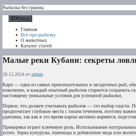
Перейти
Рыбалка без границ
к
содержимому
Меню
Главная
Всё про рыбалку
О животных
Каталог статей
Малые реки Кубани: секреты ловл
28.12.2024
от
admin
Карп — одна из самых привлекательных и загадочных рыб, оби
поколение, и каждый опытный рыболов старается сохранить св
настоящему уникальные условия для успешной рыбалки.
Первое, что должен учитывать рыболов — это выбор снасти. П
предпочитает глубокие места с тихим течением, поэтому важно
удачлива, так как в это время карпы активно кормятся, подгот
Прикормка играет ключевую роль. Использование натуральны
успех. Зерна кукурузы, пшеницы и добавление меда или моло