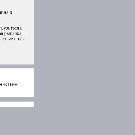
шина и
рузиться в
вая рыбалка —
расные воды.
ействию.