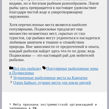
видами, но и богатым рыбным разнообразием. Ловля
рыбы здесь превращается в настоящее удовольствие
благодаря чистой воде и умиротворяющему
окружению.
Хотя перечисленные места являются наиболее
популярными, Подмосковье предлагает еще
множество незаметных мест, скрытых от глаз
туристов, где рыбаки могут уединиться и насладиться
любимым занятием в тишине и спокойствии
природы. Вне зависимости от предпочтений и опыта,
каждый рыболов найдет здесь что-то по душе, ведь
Подмосковье — это настоящий рай для любителей
рыбалки.
Рубрики
Метки
Всё про рыбалку
Популярные рыболовные зоны
в Подмосковье
Уединенные рыболовные места на Камчатке
Озеро Байкал: лучшие места для ловли омулей
* Meta признана экстремистской организацией и 
запрещена в РФ