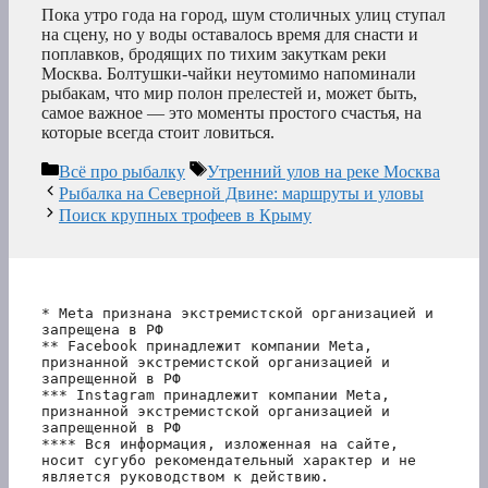
Пока утро года на город, шум столичных улиц ступал
на сцену, но у воды оставалось время для снасти и
поплавков, бродящих по тихим закуткам реки
Москва. Болтушки-чайки неутомимо напоминали
рыбакам, что мир полон прелестей и, может быть,
самое важное — это моменты простого счастья, на
которые всегда стоит ловиться.
Рубрики
Метки
Всё про рыбалку
Утренний улов на реке Москва
Рыбалка на Северной Двине: маршруты и уловы
Поиск крупных трофеев в Крыму
* Meta признана экстремистской организацией и 
запрещена в РФ
** Facebook принадлежит компании Meta, 
признанной экстремистской организацией и 
запрещенной в РФ
*** Instagram принадлежит компании Meta, 
признанной экстремистской организацией и 
запрещенной в РФ 
**** Вся информация, изложенная на сайте, 
носит сугубо рекомендательный характер и не 
является руководством к действию.