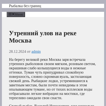
Перейти
Рыбалка без границ
к
содержимому
Меню
Утренний улов на реке
Москва
28.12.2024
от
admin
На берегу великой реки Москва заря встречала
утренних рыболовов своим мягким, розовым светом,
окрашивая слабо колышущиеся воды в нежные
оттенки. Туман чуть припудривал спокойную
поверхность, словно скромная вуаль, застилающая
свежий день. Рыбацкие лодки, устремившиеся к
заветным местам, были почти невидимы в этом
опалывающем тумане, но от тихих всплесков воды
отбрасывали легкие вибрации на мостики, где
терпеливо ожидали свои снасти.
Старый рыбак, Василий Николаевич, уже несколько