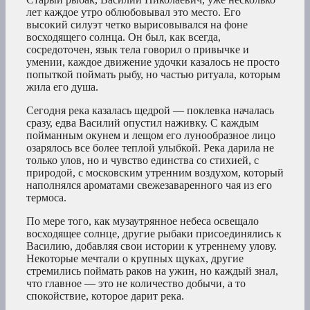
лет каждое утро облюбовывал это место. Его
высокий силуэт четко вырисовывался на фоне
восходящего солнца. Он был, как всегда,
сосредоточен, язык тела говорил о привычке и
умении, каждое движение удочки казалось не просто
попыткой поймать рыбу, но частью ритуала, которым
жила его душа.
Сегодня река казалась щедрой — поклевка началась
сразу, едва Василий опустил наживку. С каждым
пойманным окунем и лещом его лунообразное лицо
озарялось все более теплой улыбкой. Река дарила не
только улов, но и чувство единства со стихией, с
природой, с московским утренним воздухом, который
наполнялся ароматами свежезаваренного чая из его
термоса.
По мере того, как музаутрянное небеса освещало
восходящее солнце, другие рыбаки присоединялись к
Василию, добавляя свои истории к утреннему улову.
Некоторые мечтали о крупных щуках, другие
стремились поймать раков на ужин, но каждый знал,
что главное — это не количество добычи, а то
спокойствие, которое дарит река.