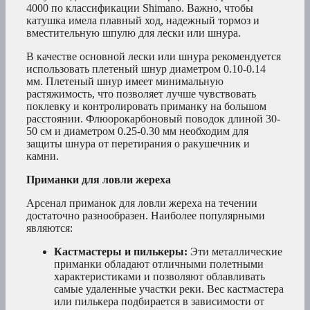
4000 по классификации Shimano. Важно, чтобы
катушка имела плавный ход, надежный тормоз и
вместительную шпулю для лески или шнура.
В качестве основной лески или шнура рекомендуется
использовать плетеный шнур диаметром 0.10-0.14
мм. Плетеный шнур имеет минимальную
растяжимость, что позволяет лучше чувствовать
поклевку и контролировать приманку на большом
расстоянии. Флюорокарбоновый поводок длиной 30-
50 см и диаметром 0.25-0.30 мм необходим для
защиты шнура от перетирания о ракушечник и
камни.
Приманки для ловли жереха
Арсенал приманок для ловли жереха на течении
достаточно разнообразен. Наиболее популярными
являются:
Кастмастеры и пилькеры:
Эти металлические
приманки обладают отличными полетными
характеристиками и позволяют облавливать
самые удаленные участки реки. Вес кастмастера
или пилькера подбирается в зависимости от