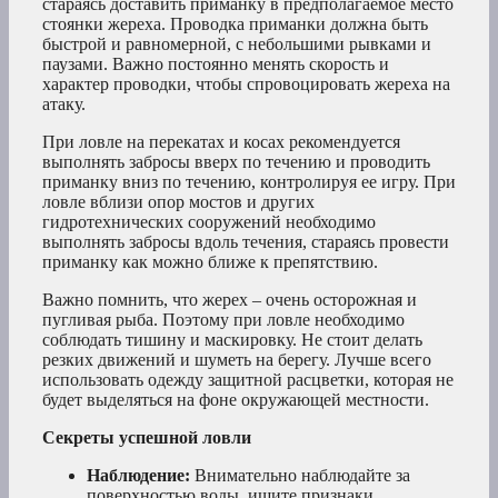
стараясь доставить приманку в предполагаемое место
стоянки жереха. Проводка приманки должна быть
быстрой и равномерной, с небольшими рывками и
паузами. Важно постоянно менять скорость и
характер проводки, чтобы спровоцировать жереха на
атаку.
При ловле на перекатах и косах рекомендуется
выполнять забросы вверх по течению и проводить
приманку вниз по течению, контролируя ее игру. При
ловле вблизи опор мостов и других
гидротехнических сооружений необходимо
выполнять забросы вдоль течения, стараясь провести
приманку как можно ближе к препятствию.
Важно помнить, что жерех – очень осторожная и
пугливая рыба. Поэтому при ловле необходимо
соблюдать тишину и маскировку. Не стоит делать
резких движений и шуметь на берегу. Лучше всего
использовать одежду защитной расцветки, которая не
будет выделяться на фоне окружающей местности.
Секреты успешной ловли
Наблюдение:
Внимательно наблюдайте за
поверхностью воды, ищите признаки