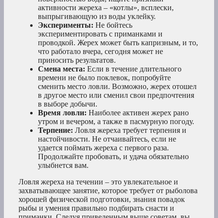
активности жереха – «котлы», всплески,
выпрыгивающую из воды уклейку.
Эксперименты:
Не бойтесь
экспериментировать с приманками и
проводкой. Жерех может быть капризным, и то,
что работало вчера, сегодня может не
приносить результатов.
Смена места:
Если в течение длительного
времени не было поклевок, попробуйте
сменить место ловли. Возможно, жерех отошел
в другое место или сменил свои предпочтения
в выборе добычи.
Время ловли:
Наиболее активен жерех рано
утром и вечером, а также в пасмурную погоду.
Терпение:
Ловля жереха требует терпения и
настойчивости. Не отчаивайтесь, если не
удается поймать жереха с первого раза.
Продолжайте пробовать, и удача обязательно
улыбнется вам.
Ловля жереха на течении – это увлекательное и
захватывающее занятие, которое требует от рыболова
хорошей физической подготовки, знания повадок
рыбы и умения правильно подбирать снасти и
приманки. Следуя приведенным выше советам, вы