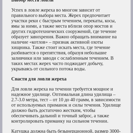
Успех в ловле жереха во многом зависит от
правильного выбора места. Жерех предпочитает
участки реки с быстрым течением, перекаты, косы,
ямы за ними, а также места вблизи опор мостов и
других гидротехнических сооружений, где течение
образует завихрения. Важно обращать внимание на
наличие «котлов» – признак активной охоты
хищника. Также стоит искать места, где течение
разбивается о препятствия, образуя небольшие
заливчики или заводи с ослабленным течением. В
таких местах жерех часто поджидает добычу,
укрываясь от сильного потока воды.
Снасти для ловли жереха
Для ловли жереха на течении требуется мощное и
надежное удилище. Оптимальная длина удилища –
2.7-3.0 метра, тест – от 10 до 40 грамм, в зависимости
от используемых приманок и силы течения. Удилище
должно быть достаточно жестким, чтобы
обеспечивать дальний и точный заброс, а также
контролировать приманку на сильном течении.
Катушка должна быть безынерционной, размер 3000-