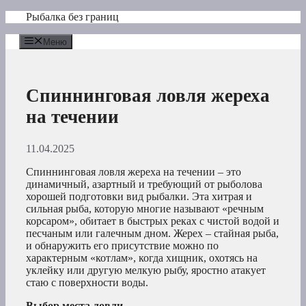
Перейти
Рыбалка без границ
к
содержимому
Меню
Спиннинговая ловля жереха
на течении
11.04.2025
Спиннинговая ловля жереха на течении – это
динамичный, азартный и требующий от рыболова
хорошей подготовки вид рыбалки. Эта хитрая и
сильная рыба, которую многие называют «речным
корсаром», обитает в быстрых реках с чистой водой и
песчаным или галечным дном. Жерех – стайная рыба,
и обнаружить его присутствие можно по
характерным «котлам», когда хищник, охотясь на
уклейку или другую мелкую рыбу, яростно атакует
стаю с поверхности воды.
Выбор места ловли