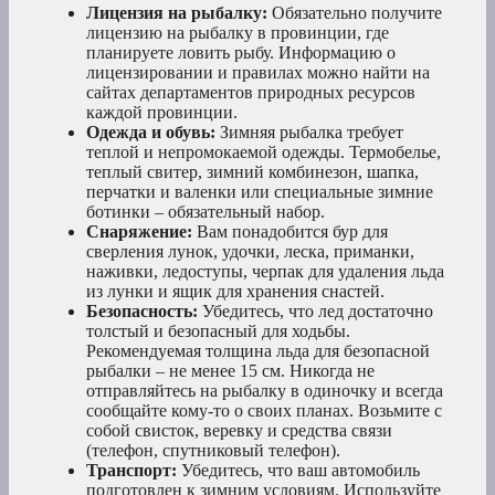
Лицензия на рыбалку:
Обязательно получите
лицензию на рыбалку в провинции, где
планируете ловить рыбу. Информацию о
лицензировании и правилах можно найти на
сайтах департаментов природных ресурсов
каждой провинции.
Одежда и обувь:
Зимняя рыбалка требует
теплой и непромокаемой одежды. Термобелье,
теплый свитер, зимний комбинезон, шапка,
перчатки и валенки или специальные зимние
ботинки – обязательный набор.
Снаряжение:
Вам понадобится бур для
сверления лунок, удочки, леска, приманки,
наживки, ледоступы, черпак для удаления льда
из лунки и ящик для хранения снастей.
Безопасность:
Убедитесь, что лед достаточно
толстый и безопасный для ходьбы.
Рекомендуемая толщина льда для безопасной
рыбалки – не менее 15 см. Никогда не
отправляйтесь на рыбалку в одиночку и всегда
сообщайте кому-то о своих планах. Возьмите с
собой свисток, веревку и средства связи
(телефон, спутниковый телефон).
Транспорт:
Убедитесь, что ваш автомобиль
подготовлен к зимним условиям. Используйте