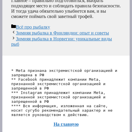
Главное – правильно подготовиться, выбрать
подходящее место и соблюдать правила безопасности.
И тогда удача обязательно улыбнется вам, и вы
сможете поймать свой заветный трофей.
Рубрики
Всё про рыбалку
Зимняя рыбалка в Финляндии: опыт и советы
Зимняя рыбалка в Норвегии: уникальные виды
рыб
* Meta признана экстремистской организацией и 
запрещена в РФ
** Facebook принадлежит компании Meta, 
признанной экстремистской организацией и 
запрещенной в РФ
*** Instagram принадлежит компании Meta, 
признанной экстремистской организацией и 
запрещенной в РФ 
**** Вся информация, изложенная на сайте, 
носит сугубо рекомендательный характер и не 
является руководством к действию.
На главную