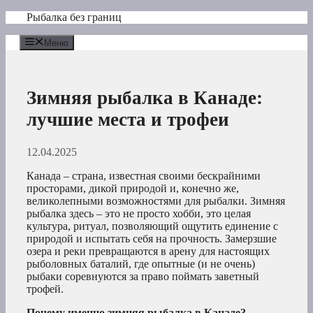
Перейти
Рыбалка без границ
к
содержимому
Меню
Зимняя рыбалка в Канаде:
лучшие места и трофеи
12.04.2025
Канада – страна, известная своими бескрайними
просторами, дикой природой и, конечно же,
великолепными возможностями для рыбалки. Зимняя
рыбалка здесь – это не просто хобби, это целая
культура, ритуал, позволяющий ощутить единение с
природой и испытать себя на прочность. Замерзшие
озера и реки превращаются в арену для настоящих
рыболовных баталий, где опытные (и не очень)
рыбаки соревнуются за право поймать заветный
трофей.
Почему именно зимняя рыбалка в Канаде?