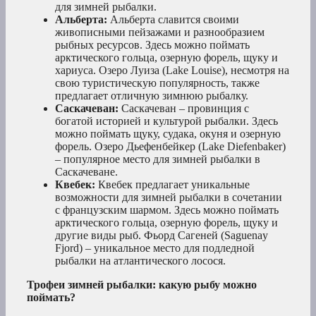
для зимней рыбалки.
Альберта:
Альберта славится своими
живописными пейзажами и разнообразием
рыбных ресурсов. Здесь можно поймать
арктического гольца, озерную форель, щуку и
хариуса. Озеро Луиза (Lake Louise), несмотря на
свою туристическую популярность, также
предлагает отличную зимнюю рыбалку.
Саскачеван:
Саскачеван – провинция с
богатой историей и культурой рыбалки. Здесь
можно поймать щуку, судака, окуня и озерную
форель. Озеро Дьефенбейкер (Lake Diefenbaker)
– популярное место для зимней рыбалки в
Саскачеване.
Квебек:
Квебек предлагает уникальные
возможности для зимней рыбалки в сочетании
с французским шармом. Здесь можно поймать
арктического гольца, озерную форель, щуку и
другие виды рыб. Фьорд Сагеней (Saguenay
Fjord) – уникальное место для подледной
рыбалки на атлантического лосося.
Трофеи зимней рыбалки: какую рыбу можно
поймать?