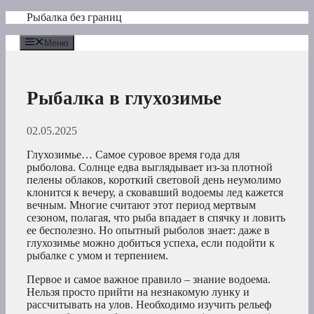
Перейти
Рыбалка без границ
к
содержимому
Меню
Рыбалка в глухозимье
02.05.2025
Глухозимье… Самое суровое время года для
рыболова. Солнце едва выглядывает из-за плотной
пелены облаков, короткий световой день неумолимо
клонится к вечеру, а сковавший водоемы лед кажется
вечным. Многие считают этот период мертвым
сезоном, полагая, что рыба впадает в спячку и ловить
ее бесполезно. Но опытный рыболов знает: даже в
глухозимье можно добиться успеха, если подойти к
рыбалке с умом и терпением.
Первое и самое важное правило – знание водоема.
Нельзя просто прийти на незнакомую лунку и
рассчитывать на улов. Необходимо изучить рельеф