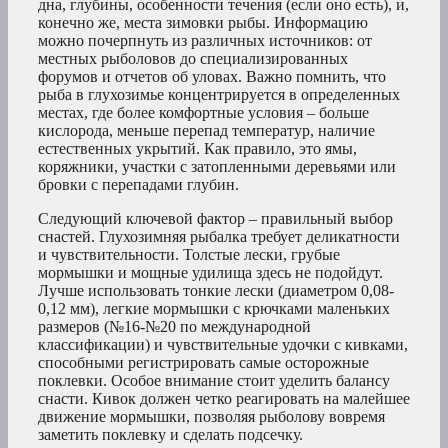
дна, глубины, особенности течения (если оно есть), и,
конечно же, места зимовки рыбы. Информацию
можно почерпнуть из различных источников: от
местных рыболовов до специализированных
форумов и отчетов об уловах. Важно помнить, что
рыба в глухозимье концентрируется в определенных
местах, где более комфортные условия – больше
кислорода, меньше перепад температур, наличие
естественных укрытий. Как правило, это ямы,
коряжники, участки с затопленными деревьями или
бровки с перепадами глубин.
Следующий ключевой фактор – правильный выбор
снастей. Глухозимняя рыбалка требует деликатности
и чувствительности. Толстые лески, грубые
мормышки и мощные удилища здесь не подойдут.
Лучше использовать тонкие лески (диаметром 0,08-
0,12 мм), легкие мормышки с крючками маленьких
размеров (№16-№20 по международной
классификации) и чувствительные удочки с кивками,
способными регистрировать самые осторожные
поклевки. Особое внимание стоит уделить балансу
снасти. Кивок должен четко реагировать на малейшее
движение мормышки, позволяя рыболову вовремя
заметить поклевку и сделать подсечку.