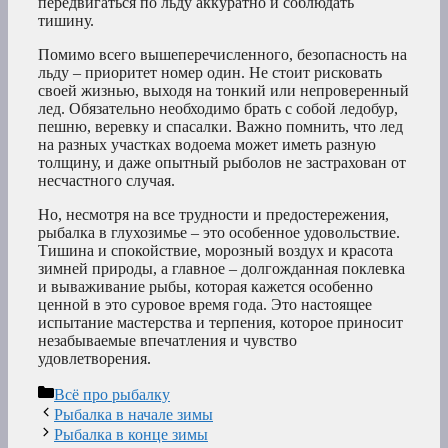
передвигаться по льду аккуратно и соблюдать
тишину.
Помимо всего вышеперечисленного, безопасность на
льду – приоритет номер один. Не стоит рисковать
своей жизнью, выходя на тонкий или непроверенный
лед. Обязательно необходимо брать с собой ледобур,
пешню, веревку и спасалки. Важно помнить, что лед
на разных участках водоема может иметь разную
толщину, и даже опытный рыболов не застрахован от
несчастного случая.
Но, несмотря на все трудности и предостережения,
рыбалка в глухозимье – это особенное удовольствие.
Тишина и спокойствие, морозный воздух и красота
зимней природы, а главное – долгожданная поклевка
и вываживание рыбы, которая кажется особенно
ценной в это суровое время года. Это настоящее
испытание мастерства и терпения, которое приносит
незабываемые впечатления и чувство
удовлетворения.
Рубрики
Всё про рыбалку
Рыбалка в начале зимы
Рыбалка в конце зимы