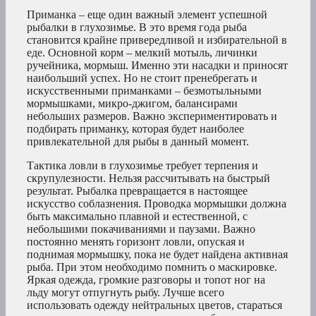
Приманка – еще один важный элемент успешной
рыбалки в глухозимье. В это время года рыба
становится крайне привередливой и избирательной в
еде. Основной корм – мелкий мотыль, личинки
ручейника, мормыш. Именно эти насадки и приносят
наибольший успех. Но не стоит пренебрегать и
искусственными приманками – безмотыльными
мормышками, микро-джигом, балансирами
небольших размеров. Важно экспериментировать и
подбирать приманку, которая будет наиболее
привлекательной для рыбы в данный момент.
Тактика ловли в глухозимье требует терпения и
скрупулезности. Нельзя рассчитывать на быстрый
результат. Рыбалка превращается в настоящее
искусство соблазнения. Проводка мормышки должна
быть максимально плавной и естественной, с
небольшими покачиваниями и паузами. Важно
постоянно менять горизонт ловли, опуская и
поднимая мормышку, пока не будет найдена активная
рыба. При этом необходимо помнить о маскировке.
Яркая одежда, громкие разговоры и топот ног на
льду могут отпугнуть рыбу. Лучше всего
использовать одежду нейтральных цветов, стараться