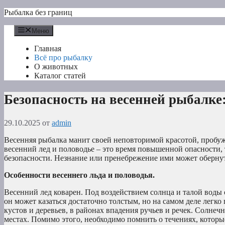
Перейти
Рыбалка без границ
к
содержимому
Меню
Главная
Всё про рыбалку
О животных
Каталог статей
Безопасность на весенней рыбалке:
29.10.2025
от
admin
Весенняя рыбалка манит своей неповторимой красотой, пробу
весенний лед и половодье – это время повышенной опасности,
безопасности. Незнание или пренебрежение ими может обернут
Особенности весеннего льда и половодья.
Весенний лед коварен. Под воздействием солнца и талой воды
он может казаться достаточно толстым, но на самом деле легко
кустов и деревьев, в районах впадения ручьев и речек. Солнеч
местах. Помимо этого, необходимо помнить о течениях, которы