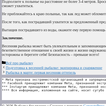
Подползите к полынье на расстояние не более 3-4 метров. Брос
сможет ухватиться.
Не приближайтесь к краю полыньи, так как лед может обломить
После того, как пострадавший ухватится за предложенный предм
Вытащив пострадавшего из воды, окажите ему первую помощь
Заключение.
Весенняя рыбалка может быть увлекательным и запоминающимс
безответственное отношение к своей жизни и жизни окружающ
осторожны и берегите себя! Безопасность – превыше всего!
Рубрики
Всё про рыбалку
Подготовка к весенней рыбалке: экипировка и снаряжение
Рыбалка в марте: первая весенняя оттепель
* Meta признана экстремистской организацией и запрещена
** Facebook принадлежит компании Meta, признанной экстр
*** Instagram принадлежит компании Meta, признанной экс
**** Вся информация, изложенная на сайте, носит сугубо 
© 2026 Рыбалка без границ
• Создано с помощью
GeneratePress