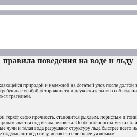
 правила поведения на воде и льду
ждающейся природой и надеждой на богатый улов после долгой 
 требующее особой осторожности и неукоснительного соблюдени
ься трагедией.
 он теряет свою прочность, становится рыхлым, пористым и тон
 проламывается под весом человека. Особенно опасны места вбли
ные лучи и талая вода разрушают структуру льда быстрее всего и
е подмывают лед снизу, делая его еще более уязвимым.