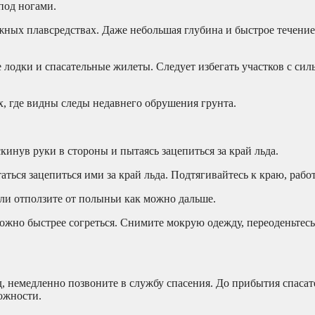
под ногами.
ежных плавсредствах. Даже небольшая глубина и быстрое течение
 лодки и спасательные жилеты. Следует избегать участков с си
х, где видны следы недавнего обрушения грунта.
скинув руки в стороны и пытаясь зацепиться за край льда.
ться зацепиться ими за край льда. Подтягивайтесь к краю, рабо
или отползите от полыньи как можно дальше.
 можно быстрее согреться. Снимите мокрую одежду, переоденьтесь
ед, немедленно позвоните в службу спасения. До прибытия спасат
ожности.