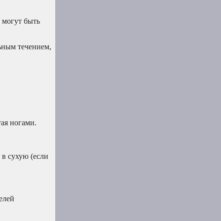
 могут быть
льным течением,
тая ногами.
 в сухую (если
елей