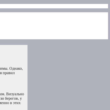
зимы. Однако,
я правил
ким. Визуально
зи берегов, у
менно в этих