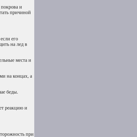
 покрова и
стать причиной
 если его
дить на лед в
ельные места и
ми на концах, а
чае беды.
ет реакцию и
сторожность при