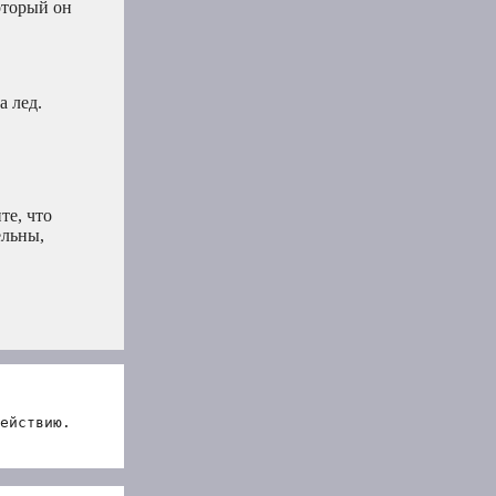
который он
а лед.
те, что
ельны,
ействию.