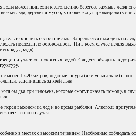
я воды может привести к затоплению берегов, размыву ледяного
бломки льда, деревья и мусор, которые могут травмировать или 
щательно оценить состояние льда. Запрещается выходить на лед,
людать предельную осторожность. Ни в коем случае нельзя выхо
негопад, дождь).
трещин и участков, покрытых водой. Следует обходить подозрит
труктуру.
 не менее 15-20 метров, ледовые шнуры (или «спасалки») с шипа
олыньи, зацепившись за край льда.
 хотя бы два-три человека, которые смогут оказать помощь в слу
тров.
в перед выходом на лед и во время рыбалки. Алкоголь притупля
ск несчастного случая.
особенно в местах с высоким течением. Необходимо соблюдать о