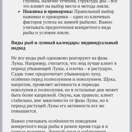
глубина, наличие течения, структура дна – все
это влияет на выбор места и метода ловли.
Наживка и прикормка:
Правильный выбор
наживки и прикормки – один из ключевых
факторов успеха на зимней рыбалке. Важно
учитывать предпочтения конкретного вида
рыбы и условия ловли.
Виды рыб и лунный календарь: индивидуальный
подход
Не все виды рыб одинаково реагируют на фазы
Луны. Например, считается, что лещ лучше клюет в
период убывающей Луны, а плотва – в растущую.
Судак тоже предпочитает убывающую луну,
особенно перед полнолунием и новолунием. Щука,
напротив, проявляет активность в периоды
новолуния и полнолуния, но в остальные дни может
быть более капризной. Окунь, как правило, клюет
стабильно, вне зависимости от фазы Луны, но в
период растущей Луны его активность все же
повышается.
Важно учитывать особенности поведения
конкретного вида рыбы в разное время года и в
разных водоемах. Личный опыт и наблюдения –