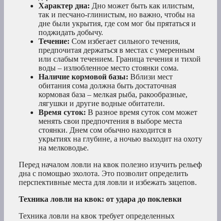
Характер дна:
Дно может быть как илистым,
так и песчано-глинистым, но важно, чтобы на
дне были укрытия, где сом мог бы прятаться и
поджидать добычу.
Течение:
Сом избегает сильного течения,
предпочитая держаться в местах с умеренным
или слабым течением. Граница течения и тихой
воды – излюбленное место стоянки сома.
Наличие кормовой базы:
Вблизи мест
обитания сома должна быть достаточная
кормовая база – мелкая рыба, ракообразные,
лягушки и другие водные обитатели.
Время суток:
В разное время суток сом может
менять свои предпочтения в выборе места
стоянки. Днем сом обычно находится в
укрытиях на глубине, а ночью выходит на охоту
на мелководье.
Перед началом ловли на квок полезно изучить рельеф
дна с помощью эхолота. Это позволит определить
перспективные места для ловли и избежать зацепов.
Техника ловли на квок: от удара до поклевки
Техника ловли на квок требует определенных