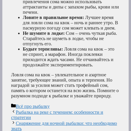
привлечения сома можно использовать
аттрактанты и дипы с запахом рыбы, крови или
печени.
Ловите в правильное время:
Лучшее время
для ловли сома на квок – ночь и раннее утро. В
пасмурную погоду сом может клевать и днем.
Не шумите в лодке:
Сом – очень чуткая рыба.
Старайтесь не шуметь в лодке, чтобы не
отпугнуть его.
Будьте терпеливы:
Ловля сома на квок – это
не спринт, а марафон. Иногда поклевки
приходится ждать часами. Не отчаивайтесь и
продолжайте экспериментировать.
Ловля сома на квок – увлекательное и азартное
занятие, требующее знаний, опыта и терпения. Но
наградой за усилия может стать трофейный сом,
память о котором останется на всю жизнь. Помните о
разумном подходе к рыбалке и уважайте природу.
Рубрики
Всё про рыбалку
Рыбалка на реке с течением: особенности и
стратегии
Снаряжение для ночной рыбалки: что необходимо
знать