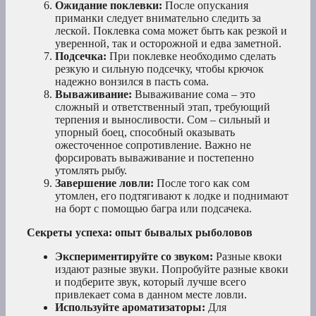
Ожидание поклевки:
После опускания
приманки следует внимательно следить за
леской. Поклевка сома может быть как резкой и
уверенной, так и осторожной и едва заметной.
Подсечка:
При поклевке необходимо сделать
резкую и сильную подсечку, чтобы крючок
надежно вонзился в пасть сома.
Вываживание:
Вываживание сома – это
сложный и ответственный этап, требующий
терпения и выносливости. Сом – сильный и
упорный боец, способный оказывать
ожесточенное сопротивление. Важно не
форсировать вываживание и постепенно
утомлять рыбу.
Завершение ловли:
После того как сом
утомлен, его подтягивают к лодке и поднимают
на борт с помощью багра или подсачека.
Секреты успеха: опыт бывалых рыболовов
Экспериментируйте со звуком:
Разные квоки
издают разные звуки. Попробуйте разные квоки
и подберите звук, который лучше всего
привлекает сома в данном месте ловли.
Используйте ароматизаторы:
Для