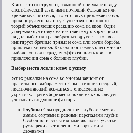
Квок – это инструмент, издающий при ударе о воду
специфический звук, имитирующий бульканье или
хрюканье. Считается, что этот звук привлекает сома,
провоцируя его на атаку. Существует несколько
теорий объясняющих реакцию сома на квок. Одни
утверждают, что звук напоминает ему о кормящихся
на дне рыбах или ракообразных, другие – что квок
имитирует брачные призывы сома или звуки борьбы,
привлекая хищника. Как бы то ни было, опыт многих
рыболовов подтверждает эффективность квока в
привлечении сома с больших глубин.
Выбор места ловли: ключ к успеху
Успех рыбалки на сома во многом зависит от
правильного выбора места. Сом – хищник оседлый,
предпочитающий держаться в определенных
укрытиях. При выборе места ловли на квок следует
учитывать следующие факторы:
Глубина:
Сом предпочитает глубокие места с
ямами, омутами и резкими перепадами глубин.
Особенно перспективными являются участки
русла реки с затопленными корягами и
деревьями.