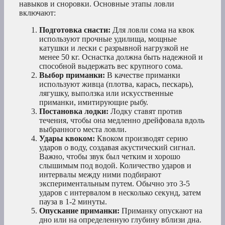
навыков и сноровки. Основные этапы ловли
включают:
Подготовка снасти:
Для ловли сома на квок
используют прочные удилища, мощные
катушки и лески с разрывной нагрузкой не
менее 50 кг. Оснастка должна быть надежной и
способной выдержать вес крупного сома.
Выбор приманки:
В качестве приманки
используют живца (плотва, карась, пескарь),
лягушку, выползка или искусственные
приманки, имитирующие рыбу.
Постановка лодки:
Лодку ставят против
течения, чтобы она медленно дрейфовала вдоль
выбранного места ловли.
Удары квоком:
Квоком производят серию
ударов о воду, создавая акустический сигнал.
Важно, чтобы звук был четким и хорошо
слышимым под водой. Количество ударов и
интервалы между ними подбирают
экспериментальным путем. Обычно это 3-5
ударов с интервалом в несколько секунд, затем
пауза в 1-2 минуты.
Опускание приманки:
Приманку опускают на
дно или на определенную глубину вблизи дна.