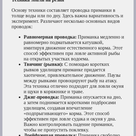
Основу техники составляет проводка приманки в
толще воды или по дну. Здесь важна вариативность и
эксперимент. Различают несколько основных видов
проводок:
Равномерная проводка:
Приманка медленно и
равномерно подматывается катушкой,
имитируя движение естественного корма. Этот
способ эффективен при ловле активной рыбы
на открытых участках водоема.
Твичинг (рывки):
С помощью коротких
рывков удилищем приманке придается
хаотичное, привлекательное движение. Паузы
между рывками провоцируют рыбу на атаку.
Эта техника отлично подходит для ловли окуня
и щуки в коряжнике и траве.
Джиг-проводка:
Приманка опускается на дно,
а затем поднимается короткими подбросами
удилищем, создавая впечатление
«подпрыгивающего» корма. Этот способ
эффективен при ловле судака и окуня у дна.
Важно контролировать падение приманки,
чтобы не пропустить поклевку.
Дрейфующая проводка:
Приманка свободно