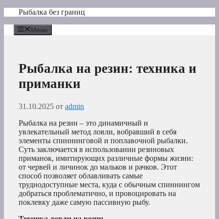
Перейти
Рыбалка без границ
к
содержимому
Меню
Рыбалка на резин: техника и
приманки
31.10.2025
от
admin
Рыбалка на резин – это динамичный и
увлекательный метод ловли, вобравший в себя
элементы спиннинговой и поплавочной рыбалки.
Суть заключается в использовании резиновых
приманок, имитирующих различные формы жизни:
от червей и личинок до мальков и рачков. Этот
способ позволяет облавливать самые
труднодоступные места, куда с обычным спиннингом
добраться проблематично, и провоцировать на
поклевку даже самую пассивную рыбу.
Техника ловли на резин