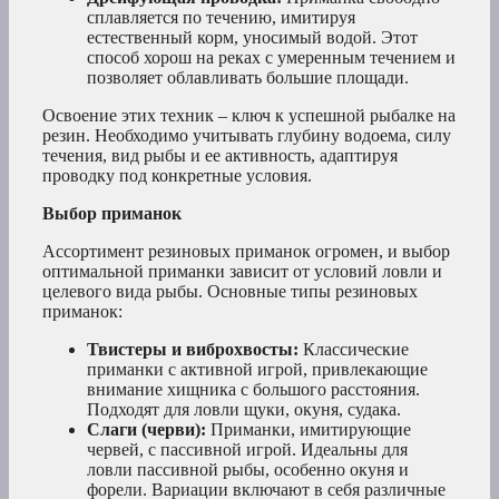
сплавляется по течению, имитируя
естественный корм, уносимый водой. Этот
способ хорош на реках с умеренным течением и
позволяет облавливать большие площади.
Освоение этих техник – ключ к успешной рыбалке на
резин. Необходимо учитывать глубину водоема, силу
течения, вид рыбы и ее активность, адаптируя
проводку под конкретные условия.
Выбор приманок
Ассортимент резиновых приманок огромен, и выбор
оптимальной приманки зависит от условий ловли и
целевого вида рыбы. Основные типы резиновых
приманок:
Твистеры и виброхвосты:
Классические
приманки с активной игрой, привлекающие
внимание хищника с большого расстояния.
Подходят для ловли щуки, окуня, судака.
Слаги (черви):
Приманки, имитирующие
червей, с пассивной игрой. Идеальны для
ловли пассивной рыбы, особенно окуня и
форели. Вариации включают в себя различные