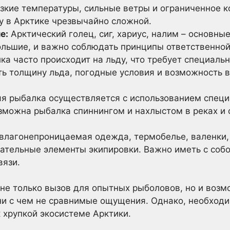
зкие температуры, сильные ветры и ограниченное к
у в Арктике чрезвычайно сложной.
е:
Арктический голец, сиг, хариус, налим – основны
ольшие, и важно соблюдать принципы ответственной
а часто происходит на льду, что требует специаль
ь толщину льда, погодные условия и возможность 
я рыбалка осуществляется с использованием специ
можна рыбалка спиннингом и нахлыстом в реках и о
влагонепроницаемая одежда, термобелье, валенки, 
зательные элементы экипировки. Важно иметь с соб
вязи.
 не только вызов для опытных рыболовов, но и возм
ни с чем не сравнимые ощущения. Однако, необходи
к хрупкой экосистеме Арктики.