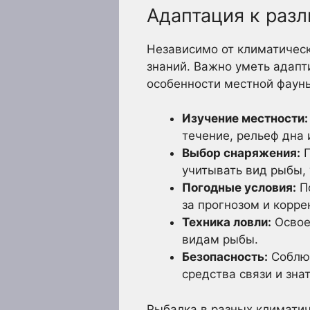
Адаптация к раз
Независимо от климатическ
знаний. Важно уметь адап
особенности местной фаун
Изучение местности:
течение, рельеф дна 
Выбор снаряжения:
П
учитывать вид рыбы, 
Погодные условия:
По
за прогнозом и корре
Техника ловли:
Освое
видам рыбы.
Безопасность:
Соблюд
средства связи и зна
Рыбалка в разных климатич