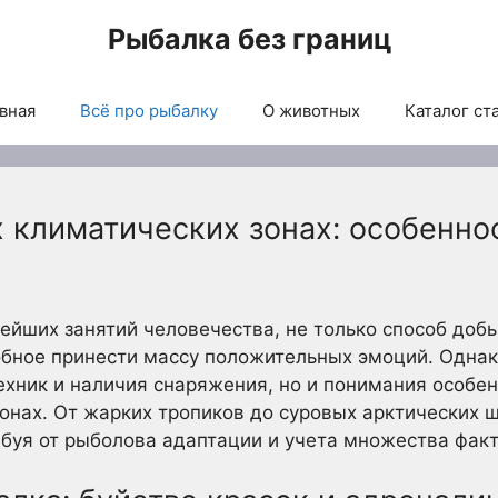
Рыбалка без границ
вная
Всё про рыбалку
О животных
Каталог ст
 климатических зонах: особенно
нейших занятий человечества, не только способ добы
обное принести массу положительных эмоций. Одна
техник и наличия снаряжения, но и понимания особе
онах. От жарких тропиков до суровых арктических ш
буя от рыболова адаптации и учета множества факт