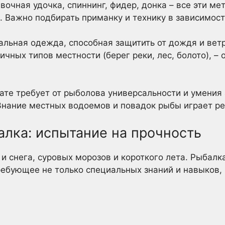
очная удочка, спиннинг, фидер, донка – все эти ме
. Важно подбирать приманку и технику в зависимост
льная одежда, способная защитить от дождя и ветр
чных типов местности (берег реки, лес, болото), –
те требует от рыболова универсальности и умения 
нание местных водоемов и повадок рыбы играет р
алка: испытание на прочность
 и снега, суровых морозов и короткого лета. Рыбалк
ребующее не только специальных знаний и навыков,