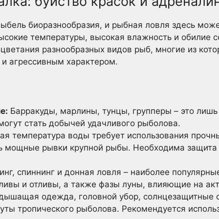
лка: буйство красок и адренали
лыбель биоразнообразия, и рыбная ловля здесь може
ысокие температуры, высокая влажность и обилие с
цветания разнообразных видов рыб, многие из кото
и агрессивным характером.
е:
Барракуды, марлины, тунцы, групперы – это лишь
могут стать добычей удачливого рыболова.
я температура воды требует использования прочны
 мощные рывки крупной рыбы. Необходима защита 
нг, спиннинг и донная ловля – наиболее популярны
ливы и отливы, а также фазы луны, влияющие на ак
дышащая одежда, головной убор, солнцезащитные о
буты тропического рыболова. Рекомендуется использ