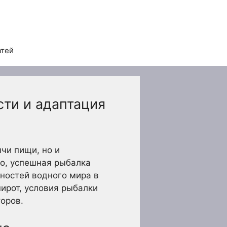
атей
сти и адаптация
чи пищи, но и
ко, успешная рыбалка
нностей водного мира в
ирот, условия рыбалки
оров.