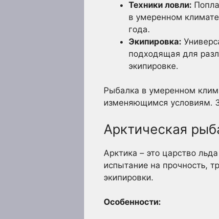
Техники ловли:
Поплав
в умеренном климате
года.
Экипировка:
Универса
подходящая для разли
экипировке.
Рыбалка в умеренном клима
изменяющимся условиям. З
Арктическая рыб
Арктика – это царство льда
испытание на прочность, т
экипировки.
Особенности: