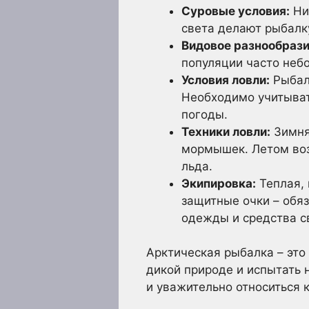
Суровые условия:
Ни
света делают рыбалк
Видовое разнообрази
популяции часто неб
Условия ловли:
Рыбалк
Необходимо учитыват
погоды.
Техники ловли:
Зимня
мормышек. Летом воз
льда.
Экипировка:
Теплая, 
защитные очки – обя
одежды и средства с
Арктическая рыбалка – это
дикой природе и испытать 
и уважительно относиться 