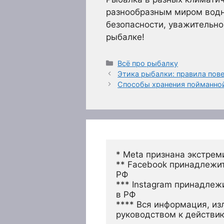
разнообразным миром водны
безопасности, уважительно 
рыбалке!
Рубрики
Всё про рыбалку
Этика рыбалки: правила пов
Способы хранения пойманно
* Meta признана экстрем
** Facebook принадлежит
РФ
*** Instagram принадлеж
в РФ 
**** Вся информация, из
руководством к действи