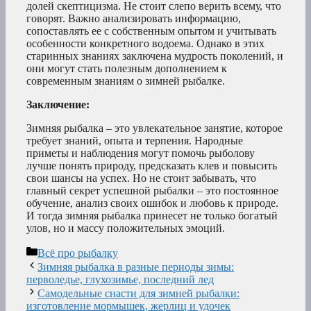
долей скептицизма. Не стоит слепо верить всему, что
говорят. Важно анализировать информацию,
сопоставлять ее с собственным опытом и учитывать
особенности конкретного водоема. Однако в этих
старинных знаниях заключена мудрость поколений, и
они могут стать полезным дополнением к
современным знаниям о зимней рыбалке.
Заключение:
Зимняя рыбалка – это увлекательное занятие, которое
требует знаний, опыта и терпения. Народные
приметы и наблюдения могут помочь рыболову
лучше понять природу, предсказать клев и повысить
свои шансы на успех. Но не стоит забывать, что
главный секрет успешной рыбалки – это постоянное
обучение, анализ своих ошибок и любовь к природе.
И тогда зимняя рыбалка принесет не только богатый
улов, но и массу положительных эмоций.
Рубрики
Всё про рыбалку
Зимняя рыбалка в разные периоды зимы:
перволедье, глухозимье, последний лед
Самодельные снасти для зимней рыбалки:
изготовление мормышек, жерлиц и удочек