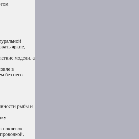
этом
туральной
вать яркие,
легкие модели, а
овле в
м без него.
ивности рыбы и
дку
о поклевок.
 проводкой,