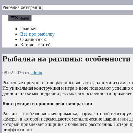
Перейти
Рыбалка без границ
к
содержимому
Меню
Главная
Всё про рыбалку
О животных
Каталог статей
Рыбалка на ратлины: особенности
08.02.2026
от
admin
Рывковые приманки, или ратлины, являются одними из самых
Их уникальная конструкция и игра в воде позволяют успешно 
данной статье мы подробно рассмотрим особенности применен
Конструкция и принцип действия ратлин
Ратлин – это безлопастная приманка, форма которой имитируе
камеры, в которой перемещаются металлические шарики или д
который привлекает хищника с большего расстояния. Потери пр
неэффективно.