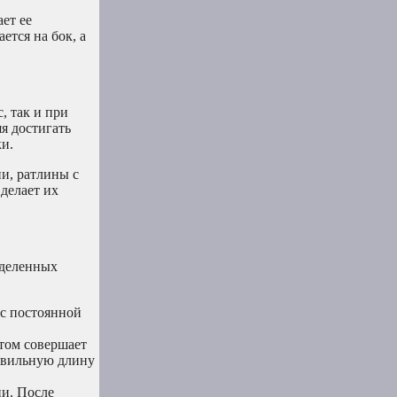
ет ее
ется на бок, а
, так и при
я достигать
и.
и, ратлины с
делает их
еделенных
 с постоянной
этом совершает
авильную длину
ии. После