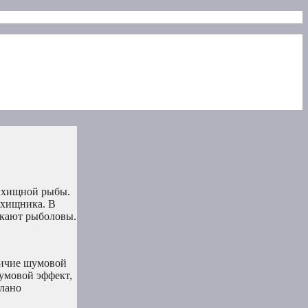
и хищной рыбы.
 хищника. В
скают рыболовы.
личие шумовой
умовой эффект,
елано