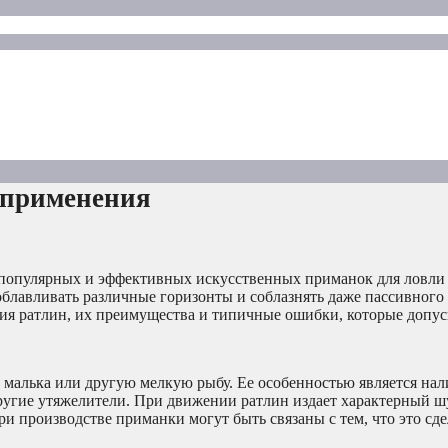
 применения
 популярных и эффективных искусственных приманок для ловл
облавливать различные горизонты и соблазнять даже пассивного
ия ратлин, их преимущества и типичные ошибки, которые допу
т малька или другую мелкую рыбу. Ее особенностью является на
ругие утяжелители. При движении ратлин издает характерный ш
и производстве приманки могут быть связаны с тем, что это сд