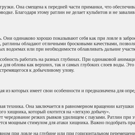
рузки. Она смещена к передней части приманки, что обеспечива
дке. Благодаря этому ратлин не делает кульбитов и не завалива
 Они одинаково хорошо показывают себя как при ловле в заброс
, ратлины обладают отличными бросковыми качествами, позволя
ых водоемах или при необходимости облавливать дальние участк
обность работать на разных глубинах. При одинаковой анимаци
 для облова как верхних, так и самых глубоких слоев воды. Это 
стремящегося к добычливому улову.
ая из которых имеет свои особенности и предназначена для опр
ная техника. Она заключается в равномерном вращении катушки
ого хищника, который охотится на «легкую добычу».
т чередование резких рывков удилищем с паузами. Ратлин при 
яется мощным стимулом для атаки хищника. Важно подобрать пр
вном при ловле на глубине или при горизонтальном перемещен