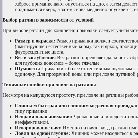
заброса приманке дают опуститься на дно, а затем делают
поднимается вверх, а затем снова медленно опускается, 
Выбор ратлин в зависимости от условий
При выборе ратлин для конкретной рыбалки следует учитывать
Размер и окраска:
Размер приманки должен соответствов
(имитирующей естественный корм), так и яркой, провоц
флуоресцентные цвета.
Вес и заглубление:
Вес ратлин определяет дальность забр
для глубоких водоемов – более тяжелые.
Шумность:
Приманки с более интенсивным шумовым эфф
одиночку. Для прозрачной воды или при ловле пугливой р
Типичные ошибки при ловле на ратлины
Несмотря на кажущуюся простоту, при ловле на ратлины рыбо
Слишком быстрая или слишком медленная проводка:
типу приманки.
Неправильная анимация:
Чрезмерные или недостаточны
неэффективной.
Игнорирование пауз:
Именно на паузе, когда ратлин им
Ловля на одной глубине:
Хищник может находиться в раз