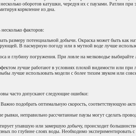
 несколько оборотов катушки, чередуя их с паузами. Ратлин при 
имитируя кормление из дна.
 несколько факторов:
ать размеру потенциальной добычи. Окраска может быть как на
ирующей. В пасмурную погоду или в мутной воде лучше использо
оса и глубину погружения. При ловле на мелководье выбирайте 
ектом лучше работают в условиях плохой видимости или при л
ыбы лучше использовать модели с более тихим звуком или совсе
ловы часто допускают следующие ошибки:
Важно подобрать оптимальную скорость, соответствующую акт
е рывки, неправильно рассчитанные паузы могут сделать прово
итирует упавшую или замершую добычу, происходит большинств
ных по глубине слоях воды. Необходимо экспериментировать с