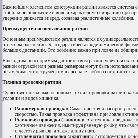
Важнейшим элементом конструкции ратлин является система ог
стабильное положение в воде и характерную вибрацию при прово
уверенно движется вперед, создавая реалистичные колебания.
Преимущества использования ратлин
Основным преимуществом ратлин является их универсальность.
отвесном блеснении. Благодаря своей аэродинамической форме
больших дистанций. Это особенно важно при ловле на обширн
Еще одним неоспоримым достоинством ратлин является их спос
разной огрузкой или разным размером могут быть использованы
незаменимым инструментом в арсенале любого спиннингиста, 
Техники проводки ратлин
Существует несколько основных техник проводки ратлин, кажд
условий и видов хищника.
Равномерная проводка:
Самая простая и распространен
скоростью. Такая проводка эффективна при ловле активн
Рывковая проводка (твичинг):
Эта техника предполагае
хаотичные движения, имитируя раненую рыбку, что явл
и частоту рывков, а также длину пауз.
Ступенчатая проводка (джиггинг):
Используется в осно