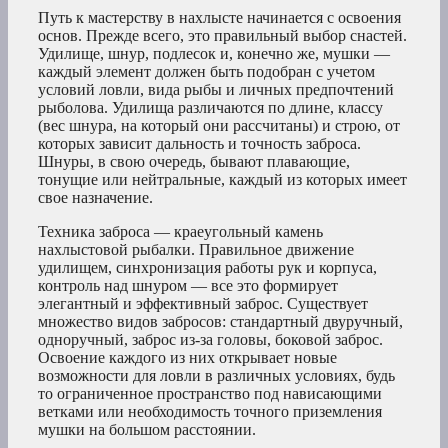
Путь к мастерству в нахлысте начинается с освоения
основ. Прежде всего, это правильный выбор снастей.
Удилище, шнур, подлесок и, конечно же, мушки —
каждый элемент должен быть подобран с учетом
условий ловли, вида рыбы и личных предпочтений
рыболова. Удилища различаются по длине, классу
(вес шнура, на который они рассчитаны) и строю, от
которых зависит дальность и точность заброса.
Шнуры, в свою очередь, бывают плавающие,
тонущие или нейтральные, каждый из которых имеет
свое назначение.
Техника заброса — краеугольный камень
нахлыстовой рыбалки. Правильное движение
удилищем, синхронизация работы рук и корпуса,
контроль над шнуром — все это формирует
элегантный и эффективный заброс. Существует
множество видов забросов: стандартный двуручный,
одноручный, заброс из-за головы, боковой заброс.
Освоение каждого из них открывает новые
возможности для ловли в различных условиях, будь
то ограниченное пространство под нависающими
ветками или необходимость точного приземления
мушки на большом расстоянии.