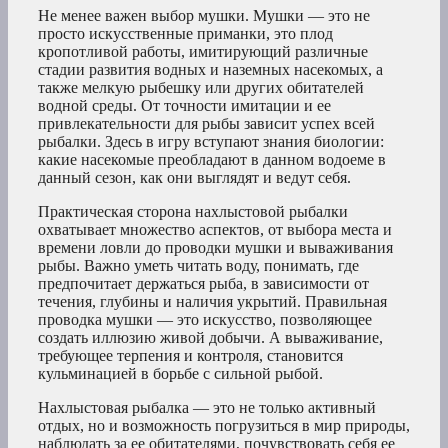
Не менее важен выбор мушки. Мушки — это не
просто искусственные приманки, это плод
кропотливой работы, имитирующий различные
стадии развития водных и наземных насекомых, а
также мелкую рыбешку или других обитателей
водной среды. От точности имитации и ее
привлекательности для рыбы зависит успех всей
рыбалки. Здесь в игру вступают знания биологии:
какие насекомые преобладают в данном водоеме в
данный сезон, как они выглядят и ведут себя.
Практическая сторона нахлыстовой рыбалки
охватывает множество аспектов, от выбора места и
времени ловли до проводки мушки и вываживания
рыбы. Важно уметь читать воду, понимать, где
предпочитает держаться рыба, в зависимости от
течения, глубины и наличия укрытий. Правильная
проводка мушки — это искусство, позволяющее
создать иллюзию живой добычи. А вываживание,
требующее терпения и контроля, становится
кульминацией в борьбе с сильной рыбой.
Нахлыстовая рыбалка — это не только активный
отдых, но и возможность погрузиться в мир природы,
наблюдать за ее обитателями, почувствовать себя ее