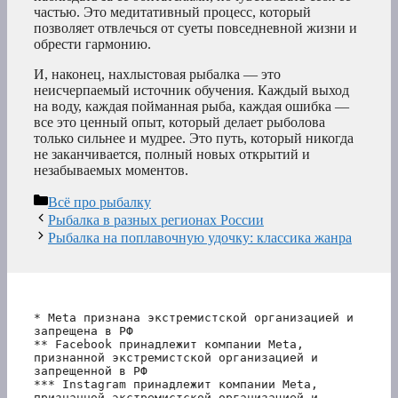
частью. Это медитативный процесс, который
позволяет отвлечься от суеты повседневной жизни и
обрести гармонию.
И, наконец, нахлыстовая рыбалка — это
неисчерпаемый источник обучения. Каждый выход
на воду, каждая пойманная рыба, каждая ошибка —
все это ценный опыт, который делает рыболова
только сильнее и мудрее. Это путь, который никогда
не заканчивается, полный новых открытий и
незабываемых моментов.
Рубрики
Всё про рыбалку
Рыбалка в разных регионах России
Рыбалка на поплавочную удочку: классика жанра
* Meta признана экстремистской организацией и 
запрещена в РФ
** Facebook принадлежит компании Meta, 
признанной экстремистской организацией и 
запрещенной в РФ
*** Instagram принадлежит компании Meta, 
признанной экстремистской организацией и 