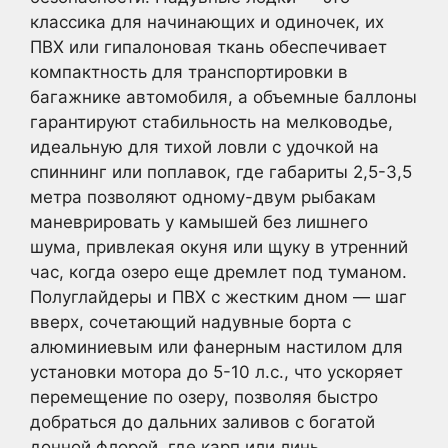
классика для начинающих и одиночек, их
ПВХ или гипалоновая ткань обеспечивает
компактность для транспортировки в
багажнике автомобиля, а объемные баллоны
гарантируют стабильность на мелководье,
идеальную для тихой ловли с удочкой на
спиннинг или поплавок, где габариты 2,5-3,5
метра позволяют одному-двум рыбакам
маневрировать у камышей без лишнего
шума, привлекая окуня или щуку в утренний
час, когда озеро еще дремлет под туманом.
Полуглайдеры и ПВХ с жестким дном — шаг
вверх, сочетающий надувные борта с
алюминиевым или фанерным настилом для
установки мотора до 5-10 л.с., что ускоряет
перемещение по озеру, позволяя быстро
добраться до дальних заливов с богатой
донной флорой, где карп или линь