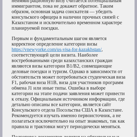
неиммиграционную визу считается потенциальным
иммигрантом, пока не докажет обратное. Таким
образом, основная задача соискателя — убедить
консульского офицера в наличии прочных связей с
Казахстаном и исключительно временном характере
планируемой поездки.
Первым и фундаментальным шагом является
корректное определение категории визы
https://vnewyorke.com/us-visa-for-kazakhstan/
,
соответствующей цели визита. Наиболее
востребованными среди казахстанских граждан
являются визы категории B1/B2, совмещающие
деловые поездки и туризм. Однако в зависимости от
обстоятельств может потребоваться студенческая виза
F1, рабочая виза H1B, виза для участников программ
обмена J1 или иные типы. Ошибка в выборе
категории на этапе подачи заявления может привести
к отказу. Официальным источником информации, где
детально описаны все категории, является сайт
Консульского отдела Посольства США в Казахстане.
Рекомендуется изучать именно первоисточник, а не
полагаться исключительно на опыт знакомых, так как
правила и трактовки могут периодически меняться.
Подготовка документов делится на обязательные и