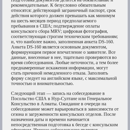
рекомендательные. К безусловно обязательным
относятся: действующий заграничный паспорт, срок
действия которого должен превышать как минимум
на шесть месяцев период предполагаемого
пребывания в США; подтверждение оплаты
консульского сбора MRV; цифровая фотография,
соответствующая строгим техническим требованиям;
и, что наиболее важно, заполненная анкета DS-160.
Анкета DS-160 является основным документом,
формирующим первое впечатление о заявителе. Все
данные, внесенные в нее, тщательно проверяются во
время собеседования. Любые неточности, а тем более
преднамеренные искажения информации, могут
стать причиной немедленного отказа. Заполнять
форму следует на английском языке, с максимальной
точностью и внимательностью.
Следующий этап — запись на собеседование в
Посольство США в Нур-Султане или Генеральное
Консульство в Алматы. Ожидание в очереди на
собеседование может варьироваться в зависимости от
сезона и загруженности консульских отделов. После
назначения даты и времени начинается
непосредственная подготовка к беседе с консульским
офицером. Именно собеседование является