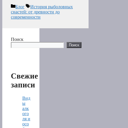
Рубрики
Метки
Блог
История рыболовных
снастей: от древности до
современности
Поиск
Поиск
Свежие
записи
Вид
ы
алк
ого
ля и
осо