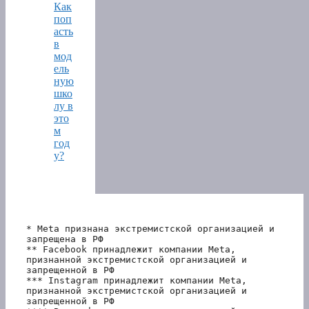
Как
поп
асть
в
мод
ель
ную
шко
лу в
это
м
год
у?
* Meta признана экстремистской организацией и 
запрещена в РФ
** Facebook принадлежит компании Meta, 
признанной экстремистской организацией и 
запрещенной в РФ
*** Instagram принадлежит компании Meta, 
признанной экстремистской организацией и 
запрещенной в РФ 