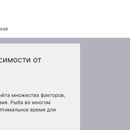
атей
симости от
учёта множества факторов,
вия. Рыба во многом
оптимальное время для