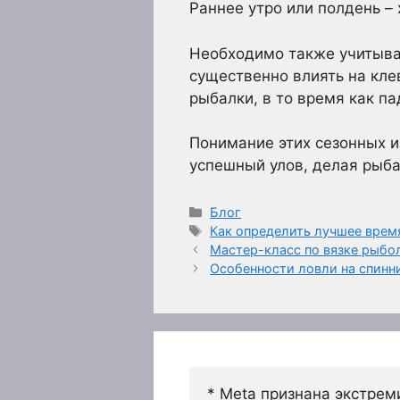
Раннее утро или полдень –
Необходимо также учитыват
существенно влиять на кл
рыбалки, в то время как п
Понимание этих сезонных и
успешный улов, делая рыба
Рубрики
Блог
Метки
Как определить лучшее врем
Мастер-класс по вязке рыбо
Особенности ловли на спинни
* Meta признана экстрем