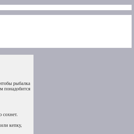
 чтобы рыбалка
ам понадобится
 сохнет.
или кепку,