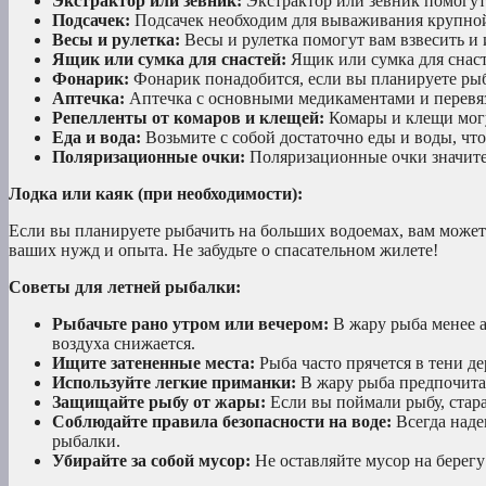
Экстрактор или зевник:
Экстрактор или зевник помогут 
Подсачек:
Подсачек необходим для вываживания крупно
Весы и рулетка:
Весы и рулетка помогут вам взвесить и 
Ящик или сумка для снастей:
Ящик или сумка для снаст
Фонарик:
Фонарик понадобится, если вы планируете рыб
Аптечка:
Аптечка с основными медикаментами и перевяз
Репелленты от комаров и клещей:
Комары и клещи могут
Еда и вода:
Возьмите с собой достаточно еды и воды, чт
Поляризационные очки:
Поляризационные очки значител
Лодка или каяк (при необходимости):
Если вы планируете рыбачить на больших водоемах, вам может 
ваших нужд и опыта. Не забудьте о спасательном жилете!
Советы для летней рыбалки:
Рыбачьте рано утром или вечером:
В жару рыба менее а
воздуха снижается.
Ищите затененные места:
Рыба часто прячется в тени де
Используйте легкие приманки:
В жару рыба предпочитае
Защищайте рыбу от жары:
Если вы поймали рыбу, стара
Соблюдайте правила безопасности на воде:
Всегда наде
рыбалки.
Убирайте за собой мусор:
Не оставляйте мусор на берегу