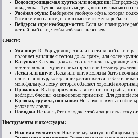
Водонепроницаемая куртка или дождевик:
Непредсказу
дождевика. Лучше выбрать модель, которая компактно скл
Удобная обувь:
Выбирайте удобную обувь, которая подхо
ботинки или сапоги, в зависимости от места рыбалки.
Вейдерсы (при необходимости):
Если вы планируете рыб
летней рыбалки, чтобы избежать перегрева.
Снасти:
Удилище:
Выбор удилища зависит от типа рыбалки и раз
подойдет удилище с тестом до 20 грамм, для более крупн
Катушка:
Катушка должна соответствовать удилищу и т
донной ловли – мультипликаторная или безынерционная 
Леска или шнур:
Леска или шнур должны быть прочными
плетеный шнур, который не растягивается и обеспечивае
монофильную леску, которая обладает хорошей амортизац
Приманки:
Выбор приманок зависит от типа рыбы, кото
воблеры, блесны, силиконовые приманки. Для донной лов
Крючки, грузила, поплавки:
Не забудьте взять с собой 
условиям ловли.
Поводок:
Используйте поводок, чтобы защитить леску от
Инструменты и аксессуары:
Нож или мультитул:
Нож или мультитул необходимы для 