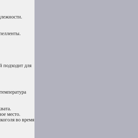
длежности.
епелленты.
й подходит для
 температура
вата.
ое место.
лкоголя во время