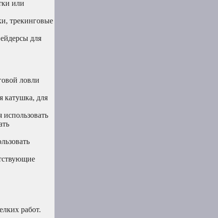
тки или
ки, трекинговые
вейдерсы для
говой ловли
 катушка, для
 использовать
ать
льзовать
етствующие
елких работ.