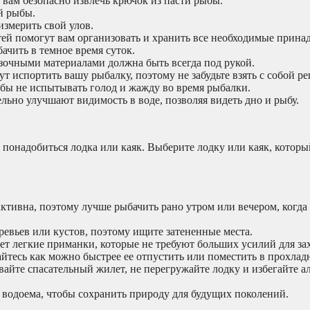
вам безопасно извлечь крючок из пасти рыбы.
й рыбы.
измерить свой улов.
ей помогут вам организовать и хранить все необходимые прина
ачить в темное время суток.
очными материалами должна быть всегда под рукой.
 испортить вашу рыбалку, поэтому не забудьте взять с собой р
обы не испытывать голод и жажду во время рыбалки.
ьно улучшают видимость в воде, позволяя видеть дно и рыбу.
понадобиться лодка или каяк. Выберите лодку или каяк, которы
ктивна, поэтому лучше рыбачить рано утром или вечером, когда
ревьев или кустов, поэтому ищите затененные места.
т легкие приманки, которые не требуют больших усилий для зах
йтесь как можно быстрее ее отпустить или поместить в прохладн
вайте спасательный жилет, не перегружайте лодку и избегайте а
 водоема, чтобы сохранить природу для будущих поколений.