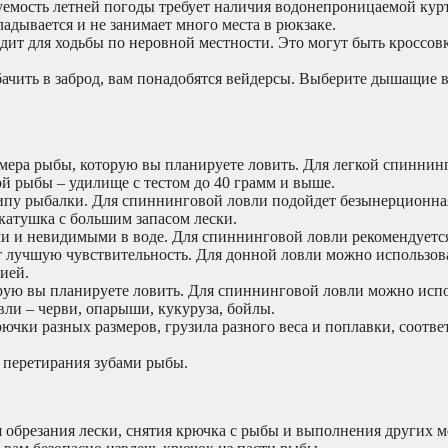
емость летней погоды требует наличия водонепроницаемой кур
адывается и не занимает много места в рюкзаке.
дит для ходьбы по неровной местности. Это могут быть кроссов
ачить в заброд, вам понадобятся вейдерсы. Выберите дышащие 
мера рыбы, которую вы планируете ловить. Для легкой спиннин
ой рыбы – удилище с тестом до 40 грамм и выше.
ипу рыбалки. Для спиннинговой ловли подойдет безынерционная
катушка с большим запасом лески.
 и невидимыми в воде. Для спиннинговой ловли рекомендуется
т лучшую чувствительность. Для донной ловли можно использов
ией.
рую вы планируете ловить. Для спиннинговой ловли можно испо
ли – черви, опарыши, кукуруза, бойлы.
крючки разных размеров, грузила разного веса и поплавки, соотв
 перетирания зубами рыбы.
обрезания лески, снятия крючка с рыбы и выполнения других м