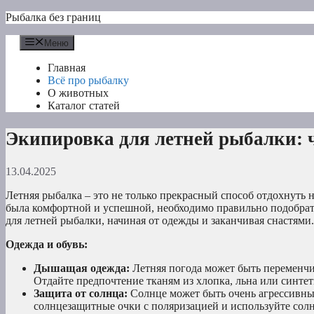
Перейти
Рыбалка без границ
к
содержимому
Меню
Главная
Всё про рыбалку
О животных
Каталог статей
Экипировка для летней рыбалки: 
13.04.2025
Летняя рыбалка – это не только прекрасный способ отдохнуть 
была комфортной и успешной, необходимо правильно подобрать
для летней рыбалки, начиная от одежды и заканчивая снастями.
Одежда и обувь:
Дышащая одежда:
Летняя погода может быть переменчи
Отдайте предпочтение тканям из хлопка, льна или синте
Защита от солнца:
Солнце может быть очень агрессивным
солнцезащитные очки с поляризацией и используйте сол