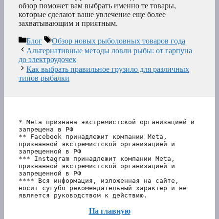
обзор поможет вам выбрать именно те товары,
которые сделают ваше увлечение еще более
захватывающим и приятным.
Рубрики
Метки
Блог
Обзор новых рыболовных товаров года
Альтернативные методы ловли рыбы: от гарпуна
до электроудочек
Как выбрать правильное грузило для различных
типов рыбалки
* Meta признана экстремистской организацией и 
запрещена в РФ
** Facebook принадлежит компании Meta, 
признанной экстремистской организацией и 
запрещенной в РФ
*** Instagram принадлежит компании Meta, 
признанной экстремистской организацией и 
запрещенной в РФ 
**** Вся информация, изложенная на сайте, 
носит сугубо рекомендательный характер и не 
является руководством к действию.
На главную