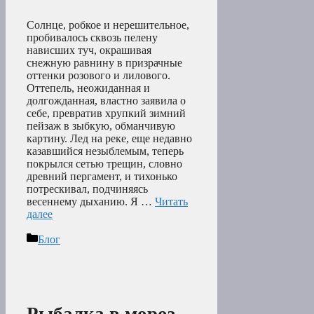
Солнце, робкое и нерешительное,
пробивалось сквозь пелену
нависших туч, окрашивая
снежную равнину в призрачные
оттенки розового и лилового.
Оттепель, неожиданная и
долгожданная, властно заявила о
себе, превратив хрупкий зимний
пейзаж в зыбкую, обманчивую
картину. Лед на реке, еще недавно
казавшийся незыблемым, теперь
покрылся сетью трещин, словно
древний пергамент, и тихонько
потрескивал, подчиняясь
весеннему дыханию. Я …
Читать
далее
Рубрики
Блог