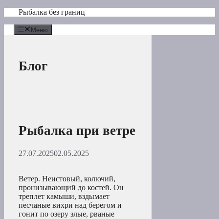
Перейти
Рыбалка без границ
к
содержимому
Меню
Блог
Рыбалка при ветре
27.07.2025
02.05.2025
Ветер. Неистовый, колючий,
пронизывающий до костей. Он
треплет камыши, вздымает
песчаные вихри над берегом и
гонит по озеру злые, рваные