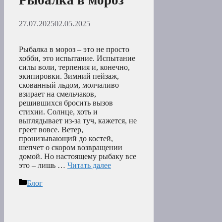
Рыбалка в мороз
27.07.2025
02.05.2025
Рыбалка в мороз – это не просто
хобби, это испытание. Испытание
силы воли, терпения и, конечно,
экипировки. Зимний пейзаж,
скованный льдом, молчаливо
взирает на смельчаков,
решившихся бросить вызов
стихии. Солнце, хоть и
выглядывает из-за туч, кажется, не
греет вовсе. Ветер,
пронизывающий до костей,
шепчет о скором возвращении
домой. Но настоящему рыбаку все
это – лишь …
Читать далее
Рубрики
Блог