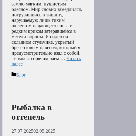
землю мягким, пушистым
одеялом. Мир словно замедлился,
погрузившись в тишину,
нарушаемую лишь тихим
шелестом падающего снега и
редким криком затерявшейся в
метели вороны. Я сидел на
складном стульчике, укрытый
брезентовым навесом, который я
предусмотрительно взял с собой.
Термос с горячим чаем …
Читать
далее
Рубрики
Блог
Рыбалка в
оттепель
27.07.2025
02.05.2025