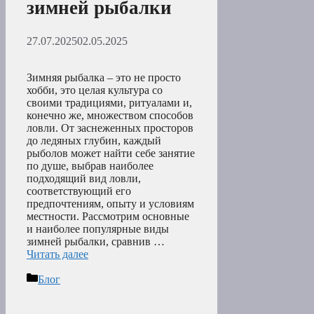
зимней рыбалки
27.07.2025
02.05.2025
Зимняя рыбалка – это не просто
хобби, это целая культура со
своими традициями, ритуалами и,
конечно же, множеством способов
ловли. От заснеженных просторов
до ледяных глубин, каждый
рыболов может найти себе занятие
по душе, выбрав наиболее
подходящий вид ловли,
соответствующий его
предпочтениям, опыту и условиям
местности. Рассмотрим основные
и наиболее популярные виды
зимней рыбалки, сравнив …
Читать далее
Рубрики
Блог