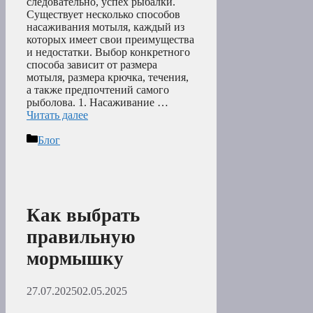
следовательно, успех рыбалки.
Существует несколько способов
насаживания мотыля, каждый из
которых имеет свои преимущества
и недостатки. Выбор конкретного
способа зависит от размера
мотыля, размера крючка, течения,
а также предпочтений самого
рыболова. 1. Насаживание …
Читать далее
Рубрики
Блог
Как выбрать
правильную
мормышку
27.07.2025
02.05.2025