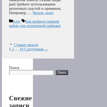
рыб требуют использования
различных снастей и приманок.
Например, …
Читать далее
Рубрики
Метки
Блог
Как выбрать первый
набор для спортивной рыбалки
Старые записи
Страница
Страница
Страница
1
2
…
16
Следующая
→
Поиск
Поиск
Свежие
записи