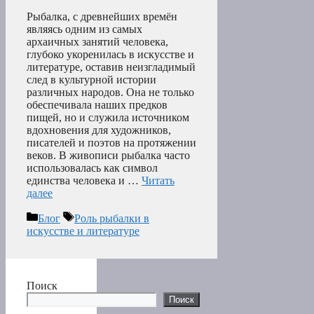
Рыбалка, с древнейших времён
являясь одним из самых
архаичных занятий человека,
глубоко укоренилась в искусстве и
литературе, оставив неизгладимый
след в культурной истории
различных народов. Она не только
обеспечивала наших предков
пищей, но и служила источником
вдохновения для художников,
писателей и поэтов на протяжении
веков. В живописи рыбалка часто
использовалась как символ
единства человека и …
Читать
далее
Рубрики
Метки
Блог
Роль рыбалки в
искусстве и литературе
Поиск
Поиск