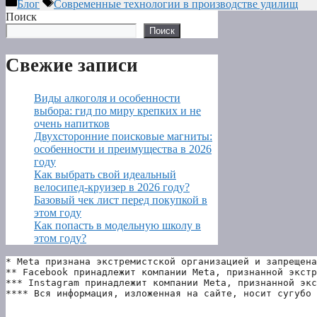
Рубрики
Метки
Блог
Современные технологии в производстве удилищ
Поиск
Поиск
Свежие записи
Виды алкоголя и особенности
выбора: гид по миру крепких и не
очень напитков
Двухсторонние поисковые магниты:
особенности и преимущества в 2026
году
Как выбрать свой идеальный
велосипед-круизер в 2026 году?
Базовый чек лист перед покупкой в
этом году
Как попасть в модельную школу в
этом году?
* Meta признана экстремистской организацией и запрещена
** Facebook принадлежит компании Meta, признанной экстр
*** Instagram принадлежит компании Meta, признанной экс
**** Вся информация, изложенная на сайте, носит сугубо 