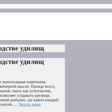
одстве удилищ
одстве удилищ
 значительные изменения,
нженерной мысли. Прежде всего,
алов, таких как углепластик,
позволяет создавать удилища,
онкой рыбалки, где важен каждый
нологий, …
Читать далее